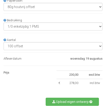
Papiersoort
Bedrukking
Aantal
Afleverdatum
woensdag 19 augustus
Prijs
230,00
excl.btw
€
278,30
incl.btw
Upload eigen ontwerp