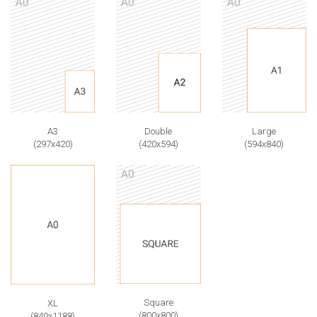
A3
Double
Large
(297x420)
(420x594)
(594x840)
Square
XL
(800x800)
(840x1188)