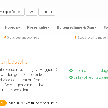
verspecificaties
FAQ
Contact
Horeca
Presentatie
Buitenreclame & Sign
Fo
Gratis bestandscontrole
Spoed levering mogeli
en bestellen
it diverse mast- en gevelvlaggen. De
6 formaten mastvlag
 worden gedrukt op het beste
Links- of rechtswaai
al voor de meest professionele
ing. De vlaggen zijn met diverse
ires te bestellen.
eal
Vlag 100x70cm full color bedrukt €21,-