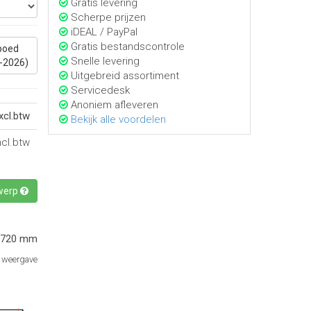
Gratis levering
Scherpe prijzen
iDEAL / PayPal
Gratis bestandscontrole
poed
Snelle levering
-2026)
Uitgebreid assortiment
Servicedesk
Anoniem afleveren
xcl.btw
Bekijk alle voordelen
ncl.btw
werp
 720 mm
e weergave