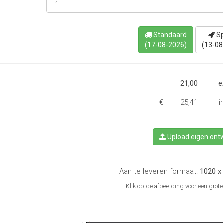
Standaard
S
(17-08-2026)
(13-08
21,00
e
€
25,41
i
Upload eigen ont
Aan te leveren formaat:
1020 x
Klik op de afbeelding voor een grot