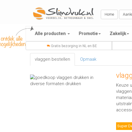
Home
Aanle
Alle producten
Promotie
Zakelijk
Gratis bezorging in NL en BE
vlaggen bestellen
Opmaak
vlagg
Keuze u
vlaggen
materia
uitstral
accesso
Super D