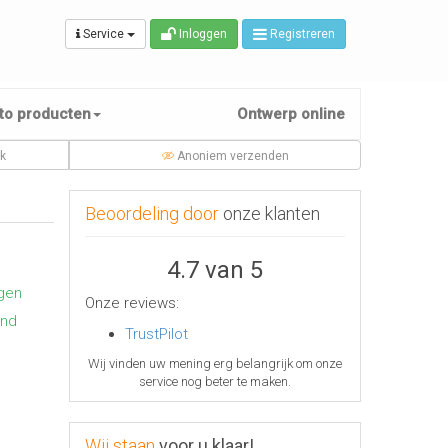
Service
Inloggen
Registreren
to producten
Ontwerp online
jk
Anoniem verzenden
Beoordeling door
onze klanten
4.7 van 5
gen
Onze reviews:
end
TrustPilot
Wij vinden uw mening erg belangrijk om onze
service nog beter te maken.
Wij staan
voor u klaar!