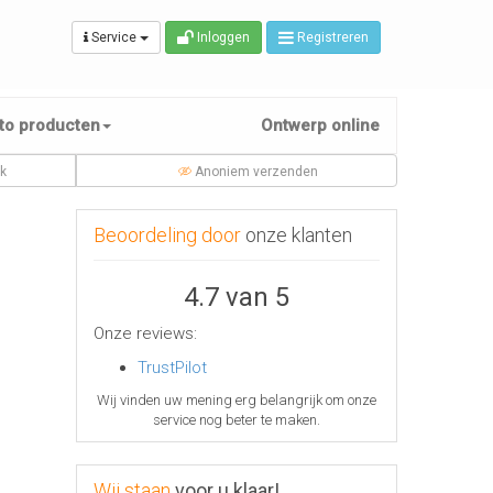
Service
Inloggen
Registreren
to producten
Ontwerp online
jk
Anoniem verzenden
Beoordeling door
onze klanten
4.7 van 5
Onze reviews:
TrustPilot
Wij vinden uw mening erg belangrijk om onze
service nog beter te maken.
Wij staan
voor u klaar!