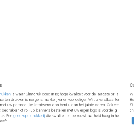
s
C
rukken
is waar Slimdruk goed in is; hoge kwaliteit voor de laagste prijs!
Wi
arten drukken is nergens makkelijker en voordeliger. Wilt u kerstkaarten
Be
 met uw persoonlijke kerstwens dan bent u aan het juiste adres. Ook een
St
ok bedrukken of roll-up banners bestellen met uw eigen logo is voordelig
ch
ruk. Een
goedkope drukkerij
die kwaliteit en betrouwbaarheid hoog in het
eeft.