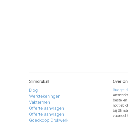
Slimdruk.nl
Over On
Blog
Budget d
Ansichtka
Werktekeningen
bestellen
Vaktermen
notitiebl
Offerte aanvragen
bij Slimd
Offerte aanvragen
vaandel h
Goedkoop Drukwerk